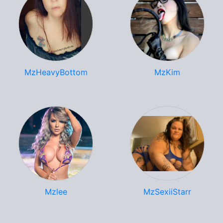
MzHeavyBottom
MzKim
Mzlee
MzSexiiStarr