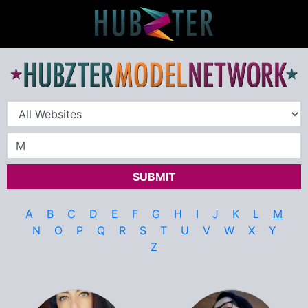
SUBMIT
A
B
C
D
E
F
G
H
I
J
K
L
M
N
O
P
Q
R
S
T
U
V
W
X
Y
Z