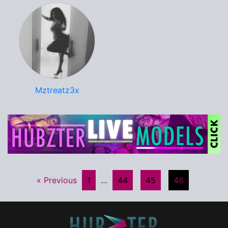
Mztreatz3x
« Previous
1
…
44
45
46